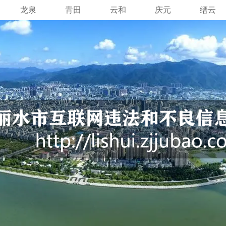
龙泉
青田
云和
庆元
缙云