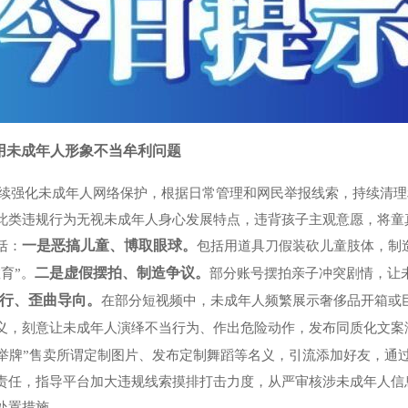
用未成年人形象不当牟利问题
续强化未成年人网络保护，根据日常管理和网民举报线索，持续清理
此类违规行为无视未成年人身心发展特点，违背孩子主观意愿，将童
一是恶搞儿童、博取眼球。
括：
包括用道具刀假装砍儿童肢体，制造
二是虚假摆拍、制造争议。
育”。
部分账号摆拍亲子冲突剧情，让
行、歪曲导向。
在部分短视频中，未成年人频繁展示奢侈品开箱或
义，刻意让未成年人演绎不当行为、作出危险动作，发布同质化文案
举牌”售卖所谓定制图片、发布定制舞蹈等名义，引流添加好友，通过
责任，指导平台加大违规线索摸排打击力度，从严审核涉未成年人信息
处置措施。