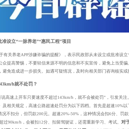
准设立“一脉养老”“惠民工程”项目
于有关养老APP涉嫌诈骗的提醒》，表示民政部从未设立或批准设立“
公众提高警惕，不要轻信来源不明的信息和不实宣传，避免上当受骗
，避免造成进一步损失。如遇可疑情况，及时向相关部门咨询核实或
3km/h就不处罚？
说高速上开车只要速度不超过143km/h，就不会被处罚”，引发关
》及相关规定，高速公路超速处罚分为以下四档。首先是超速10%以
况不扣分，但罚款200元。超速20%-50%，这种情况会扣6分、罚款
对于
速超过90km/h，会被扣12分、扣留驾驶证，还需重新学习、考试。