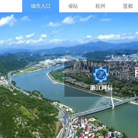
城市入口
省站
杭州
莲都