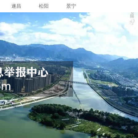
遂昌
松阳
景宁